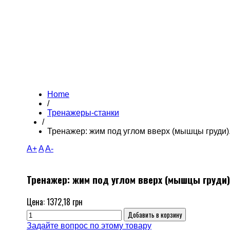
Home
/
Тренажеры-станки
/
Тренажер: жим под углом вверх (мышцы груди)
A+
A
A-
Тренажер: жим под углом вверх (мышцы груди)
Цена:
1372,18 грн
Задайте вопрос по этому товару