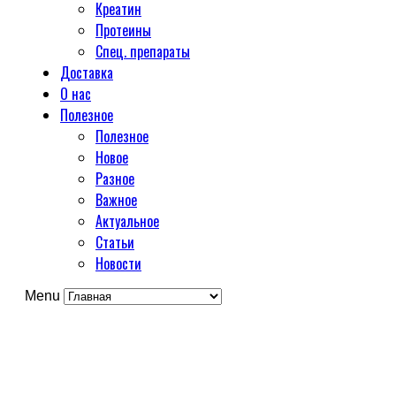
Креатин
Протеины
Спец. препараты
Доставка
О нас
Полезное
Полезное
Новое
Разное
Важное
Актуальное
Статьи
Новости
Menu