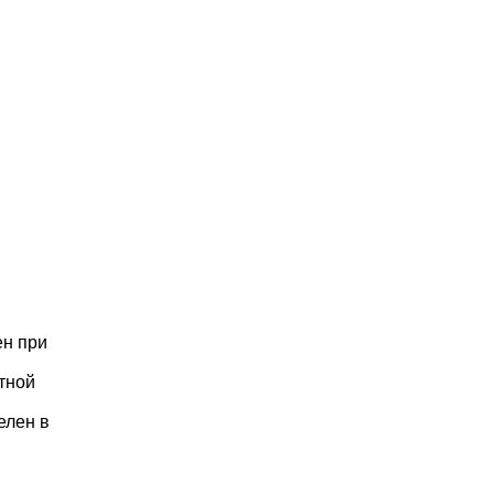
ен при
тной
елен в