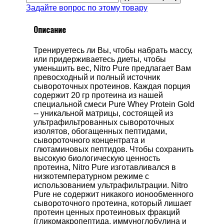
Задайте вопрос по этому товару
Описание
Тренируетесь ли Вы, чтобы набрать массу,
или придерживаетесь диеты, чтобы
уменьшить вес, Nitro Pure предлагает Вам
превосходный и полный источник
сывороточных протеинов. Каждая порция
содержит 20 гр протеина из нашей
специальной смеси Pure Whey Protein Gold
-- уникальной матрицы, состоящей из
ультрафильтрованных сывороточных
изолятов, обогащенных пептидами,
сывороточного концентрата и
глютаминовых пептидов. Чтобы сохранить
высокую биологическую ценность
протеина, Nitro Pure изготавливался в
низкотемпературном режиме с
использованием ультрафильтрации. Nitro
Pure не содержит никакого ионообменного
сывороточного протеина, который лишает
протеин ценных протеиновых фракций
(гликомакропептида, иммуноглобулина и