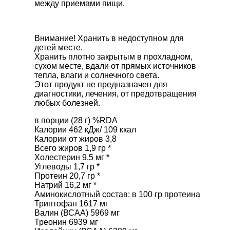
между приемами пищи.
Внимание! Хранить в недоступном для
детей месте.
Хранить плотно закрытым в прохладном,
сухом месте, вдали от прямых источников
тепла, влаги и солнечного света.
Этот продукт не предназначен для
диагностики, лечения, от предотвращения
любых болезней.
в порции (28 г) %RDA
Калории 462 кДж/ 109 ккал
Калории от жиров 3,8
Всего жиров 1,9 гр *
Холестерин 9,5 мг *
Углеводы 1,7 гр *
Протеин 20,7 гр *
Натрий 16,2 мг *
Аминокислотный состав: в 100 гр протеина
Триптофан 1617 мг
Валин (ВСАА) 5969 мг
Треонин 6939 мг