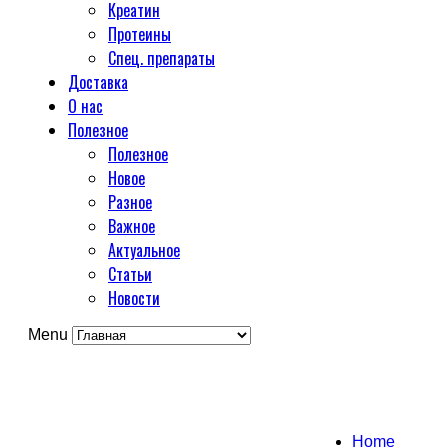
Креатин
Протеины
Спец. препараты
Доставка
О нас
Полезное
Полезное
Новое
Разное
Важное
Актуальное
Статьи
Новости
Menu
Home