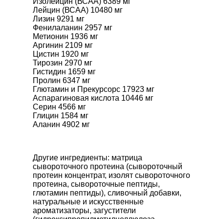
Изолейцин (ВСАА) 6389 мг
Лейцин (ВСАА) 10480 мг
Лизин 9291 мг
Фенилаланин 2957 мг
Метионин 1936 мг
Аргинин 2109 мг
Цистин 1920 мг
Тирозин 2970 мг
Гистидин 1659 мг
Пролин 6347 мг
Глютамин и Прекурсорс 17923 мг
Аспарагиновая кислота 10446 мг
Серин 4566 мг
Глицин 1584 мг
Аланин 4902 мг
Другие ингредиенты: матрица
сывороточного протеина (сывороточный
протеин концентрат, изолят сывороточного
протеина, сывороточные пептиды,
глютамин пептиды), сливочный добавки,
натуральные и искусственные
ароматизаторы, загустители