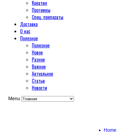
Креатин
Протеины
Спец. препараты
Доставка
О нас
Полезное
Полезное
Новое
Разное
Важное
Актуальное
Статьи
Новости
Menu
Home