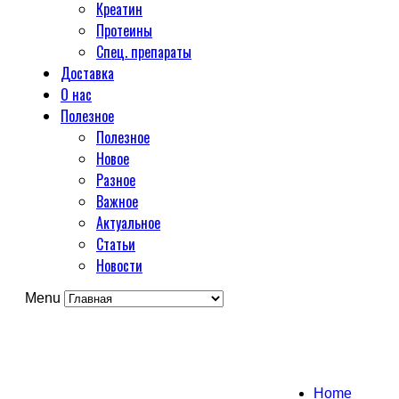
Креатин
Протеины
Спец. препараты
Доставка
О нас
Полезное
Полезное
Новое
Разное
Важное
Актуальное
Статьи
Новости
Menu
Home