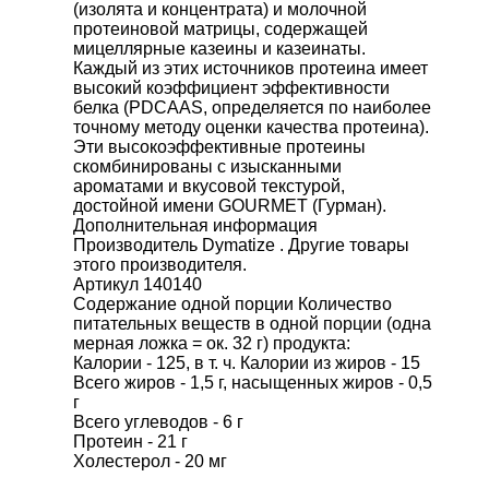
(изолята и концентрата) и молочной
протеиновой матрицы, содержащей
мицеллярные казеины и казеинаты.
Каждый из этих источников протеина имеет
высокий коэффициент эффективности
белка (PDCAAS, определяется по наиболее
точному методу оценки качества протеина).
Эти высокоэффективные протеины
скомбинированы с изысканными
ароматами и вкусовой текстурой,
достойной имени GOURMET (Гурман).
Дополнительная информация
Производитель Dymatize . Другие товары
этого производителя.
Артикул 140140
Содержание одной порции Количество
питательных веществ в одной порции (одна
мерная ложка = ок. 32 г) продукта:
Калории - 125, в т. ч. Калории из жиров - 15
Всего жиров - 1,5 г, насыщенных жиров - 0,5
г
Всего углеводов - 6 г
Протеин - 21 г
Холестерол - 20 мг