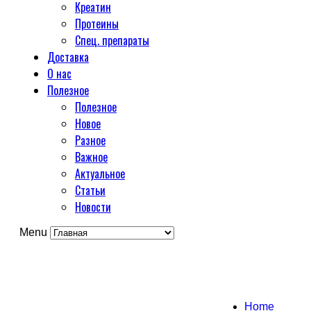
Креатин
Протеины
Спец. препараты
Доставка
О нас
Полезное
Полезное
Новое
Разное
Важное
Актуальное
Статьи
Новости
Menu
Home