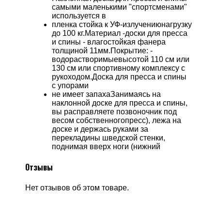
самыми маленькими "спортсменами"
используется в
пленка стойка к УФ-излучениюнагрузку
до 100 кг.Материал -доски для пресса
и спины - влагостойкая фанера
толщиной 11мм.Покрытие: -
водорастворимыевысотой 110 см или
130 см или спортивному комплексу с
рукоходом.Доска для пресса и спины
с упорами
не имеет запахаЗанимаясь на
наклонной доске для пресса и спины,
вы расправляете позвоночник под
весом собственногопресс), лежа на
доске и держась руками за
перекладины шведской стенки,
поднимая вверх ноги (нижний
Отзывы
Нет отзывов об этом товаре.