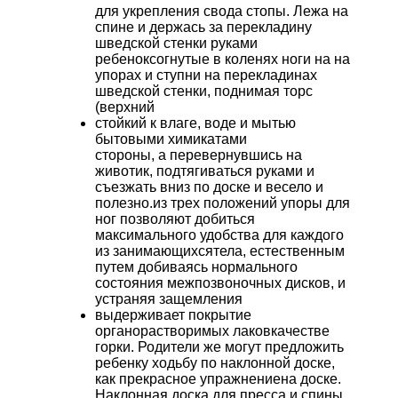
для укрепления свода стопы. Лежа на
спине и держась за перекладину
шведской стенки руками
ребеноксогнутые в коленях ноги на на
упорах и ступни на перекладинах
шведской стенки, поднимая торс
(верхний
стойкий к влаге, воде и мытью
бытовыми химикатами
стороны, а перевернувшись на
животик, подтягиваться руками и
съезжать вниз по доске и весело и
полезно.из трех положений упоры для
ног позволяют добиться
максимального удобства для каждого
из занимающихсятела, естественным
путем добиваясь нормального
состояния межпозвоночных дисков, и
устраняя защемления
выдерживает покрытие
органорастворимых лаковкачестве
горки. Родители же могут предложить
ребенку ходьбу по наклонной доске,
как прекрасное упражнениена доске.
Наклонная доска для пресса и спины