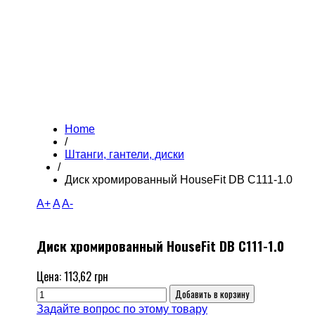
Home
/
Штанги, гантели, диски
/
Диск хромированный HouseFit DB C111-1.0
A+
A
A-
Диск хромированный HouseFit DB C111-1.0
Цена:
113,62 грн
Задайте вопрос по этому товару