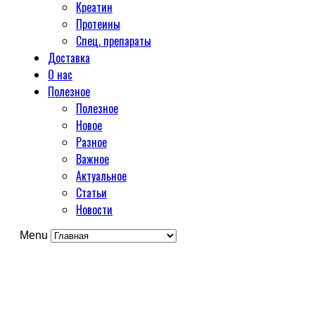
Креатин
Протеины
Спец. препараты
Доставка
О нас
Полезное
Полезное
Новое
Разное
Важное
Актуальное
Статьи
Новости
Menu