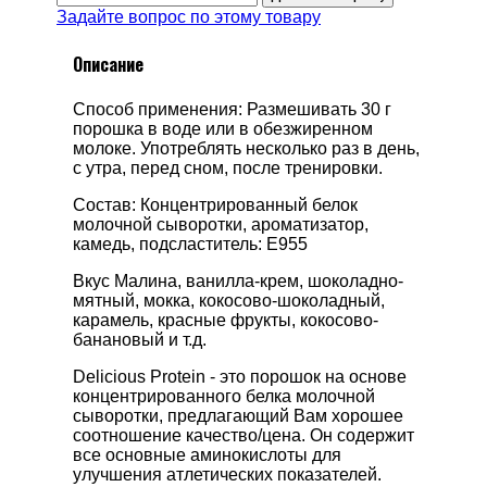
Задайте вопрос по этому товару
Описание
Способ применения: Размешивать 30 г
порошка в воде или в обезжиренном
молоке. Употреблять несколько раз в день,
с утра, перед сном, после тренировки.
Состав: Концентрированный белок
молочной сыворотки, ароматизатор,
камедь, подсластитель: E955
Вкус Малина, ванилла-крем, шоколадно-
мятный, мокка, кокосово-шоколадный,
карамель, красные фрукты, кокосово-
банановый и т.д.
Delicious Protein - это порошок на основе
концентрированного белка молочной
сыворотки, предлагающий Вам хорошее
соотношение качество/цена. Он содержит
все основные аминокислоты для
улучшения атлетических показателей.