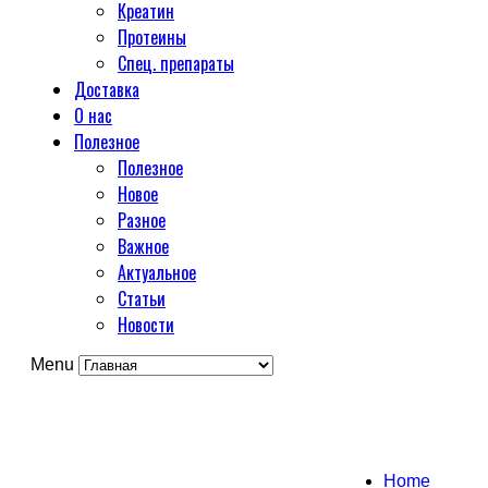
Креатин
Протеины
Спец. препараты
Доставка
О нас
Полезное
Полезное
Новое
Разное
Важное
Актуальное
Статьи
Новости
Menu
Home