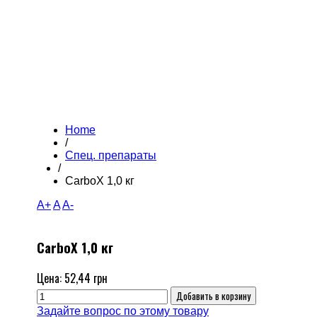
Home
/
Спец. препараты
/
CarboX 1,0 кг
A+
A
A-
CarboX 1,0 кг
Цена:
52,44 грн
Задайте вопрос по этому товару