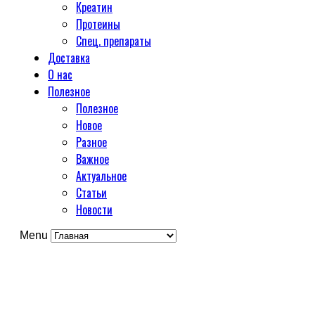
Креатин
Протеины
Спец. препараты
Доставка
О нас
Полезное
Полезное
Новое
Разное
Важное
Актуальное
Статьи
Новости
Menu