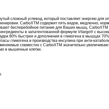
утый сложный углевод, который поставляет энергию для о
ренировки. CarboXTM содержит пять видов, медленно, нор
ивают бесперебойное питание для Ваших мышц. CarboXTM
ингредиенты в запатентованной формуле Vitargo® с высок
удок 80% быстрее и дополнения в гликогена в мышцах 70%
пасы гликогена и производства инсулина при анти-катабол
рименяемые совместно с CarboXTM значительно увеличиваю
ямо в мышечные клетки.
o