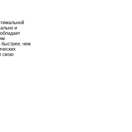
птимальной
мально и
 обладает
им
 быстрее, чем
ических
т свою