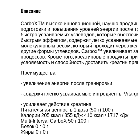
Описание
CarboXTM высоко инновационной, научно продвин
подготовки и повышения уровней энергии после т
быстро усваиваемых углеводов, которые обеспеч
быстрым эффектом, содержит легко усваиваемые 
молекулярным весом, который проходит через жел
другие формы углеводов. Carbox™ увеличивает за
процессов. Кроме того, креатиновые продукты п
усвояемость и способность доставить креатин пр
Преимущества
- увеличение энергии после тренировки
- содержит легко усваиваемые ингредиенты Vitarg
- усиливает действие креатина
Питательная ценность 1 доза (50 г) 100 г
Калории 205 ккал / 855 кДж 410 ккал / 1717 кДж
Multi-Interval CarboX 50 г 100 г
Белок 0 г 0 г
Жиры 0 г 0 г